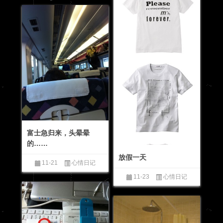
富士急归来，头晕晕
的……
放假一天
11-21
心情日记
11-23
心情日记