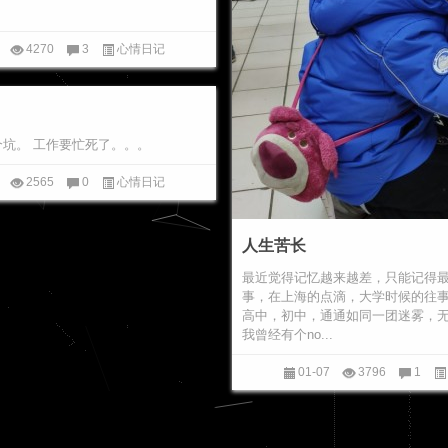
4270
3
心情日记
占个坑。 工作要忙死了。。。
2565
0
心情日记
人生苦长
最近觉得记忆越来越差，只能记得
事，在上海的点滴，大学时候的往
高中，初中，通通如同一团迷雾，无
我曾经有个no...
01-07
3796
1