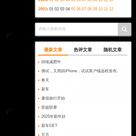
2003
:
01
02
03
04
05
06
07
08
09
10
11
12
请输入搜索内容
最新文章
热评文章
随机文章
持续减肥中
测试，又用回iPhone，试试客户端远程发布。
春天
新车
暑假旅行开始
苏超联赛
2025年新年好
新车GET
五月