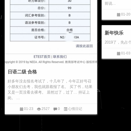
前说...
01-20
新年快乐
2019了，先
01-03
日语二级 合格
好多年没去报名考试了，十几年了，今年正好号召
小朋友们去考，我也就跟着报了名。 买了书，结果
又是一页没看去裸考。 居然过了，过了… 持证上
岗。 ...
01-23
2527
0
心情日记