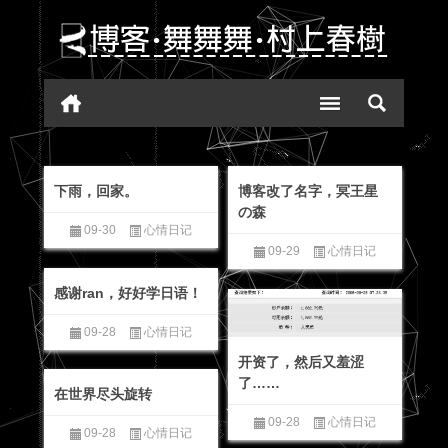
下雨，回家。
博客改了名字，冥王星
の森
09-30
心情日记
09-29
心情日记
感谢ran，好好学日语！
09-28
心情日记
开资了，然后又羞涩
了……
在世界尽头旋转
09-28
心情日记
09-28
心情日记