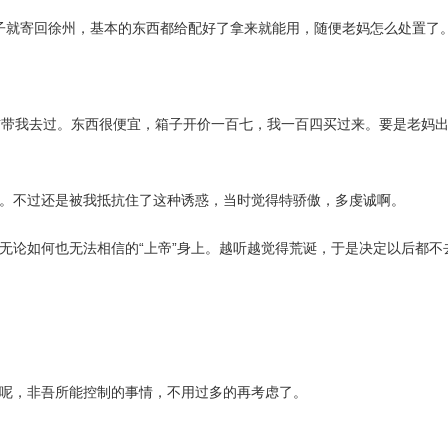
台机子就寄回徐州，基本的东西都给配好了拿来就能用，随便老妈怎么处置了
猫带我去过。东西很便宜，箱子开价一百七，我一百四买过来。要是老妈
。不过还是被我抵抗住了这种诱惑，当时觉得特骄傲，多虔诚啊。
无论如何也无法相信的“上帝”身上。越听越觉得荒诞，于是决定以后都不
呢，非吾所能控制的事情，不用过多的再考虑了。