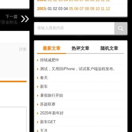
2003
:
01
02
03
04
05
06
07
08
09
10
11
12
下一篇
变形金刚去
请输入搜索内容
最新文章
热评文章
随机文章
沙发
持续减肥中
测试，又用回iPhone，试试客户端远程发布。
春天
新车
暑假旅行开始
苏超联赛
2025年新年好
新车GET
五月