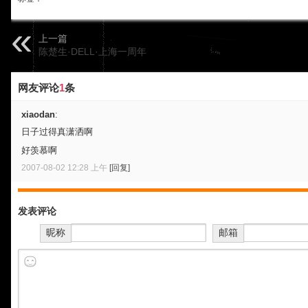
上一篇
陈楚生·DELL·上海一周年
网友评论
1
条
xiaodan
:
日子过得真潇洒啊
好羡慕啊
2007-08-02 12:28 上午
[回复]
发表评论
昵称
邮箱