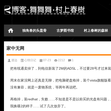
独角兽的头盖骨
古梦图书馆
村上春树的森林
家中无网
渡边
心情日记
07-23
2212
1
把有线通卖掉了，到电信新装了2M的ADSL，不过要28号才过来
周末在家没网上还真是无聊，把电脑硬盘格掉，装个vista旗舰
没有兼容，就是一废物系统，等两年再说吧。
再格掉，装redhat，失败……不知道是不是以前买的光盘有问题
我换碟2的样子……试了几次放弃了。