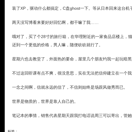
装了XP，驱动什么都搞定，C盘ghost一下。等从日本回来这
两天没写博看来要好好回忆啊，都干嘛了我……
哦对了，买了个28寸的旅行箱，在华理附近的一家食品店楼上，
还到一个更低的价格，男人嘛，随便砍砍就行了。
星期六也去教堂了，外面热的要命，屋里几个朋友约我一起玩暗黑
不过这回听课有点不爽，很没意思，实在无法把信仰建立在一个我
一念之间啊，信就永远的信了，不信则始终是场跟风做秀而已。
世界是物质的，世界是靠人自己的。
笔记本的事情，销售代表星期天跟我打电话说周三可以寄出，管她
标签：