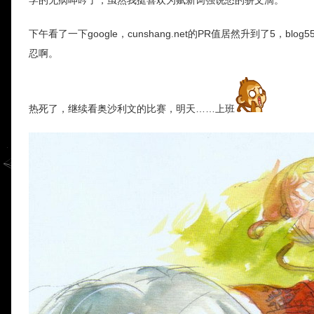
下午看了一下google，cunshang.net的PR值居然升到了5，b
忍啊。
热死了，继续看奥沙利文的比赛，明天……上班