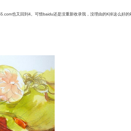
log555.com也又回到4。可惜baidu还是没重新收录我，没理由的K掉这么好