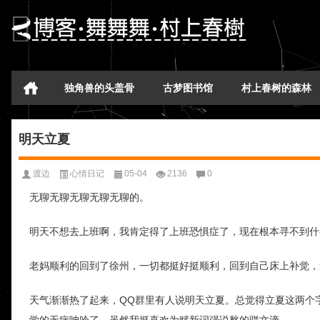
独角兽的头盖骨
古梦图书馆
村上春树的森林
明天立夏
渡边
心情日记
05-04
2136
0
无聊无聊无聊无聊无聊的。
明天不想去上班啊，我肯定得了上班恐惧症了，现在根本寻不到什
老妈顺利的回到了徐州，一切都挺好挺顺利，回到自己床上补觉，
天气渐渐热了起来，QQ群里有人说明天立夏。总觉得立夏这两个
学的无病呻吟了，虽然我挺喜欢为赋新词强说愁的骈文滴。