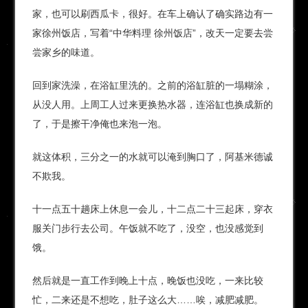
家，也可以刷西瓜卡，很好。在车上确认了确实路边有一
家徐州饭店，写着“中华料理 徐州饭店”，改天一定要去尝
尝家乡的味道。
回到家洗澡，在浴缸里洗的。之前的浴缸脏的一塌糊涂，
从没人用。上周工人过来更换热水器，连浴缸也换成新的
了，于是擦干净俺也来泡一泡。
就这体积，三分之一的水就可以淹到胸口了，阿基米德诚
不欺我。
十一点五十趟床上休息一会儿，十二点二十三起床，穿衣
服关门步行去公司。午饭就不吃了，没空，也没感觉到
饿。
然后就是一直工作到晚上十点，晚饭也没吃，一来比较
忙，二来还是不想吃，肚子这么大……唉，减肥减肥。