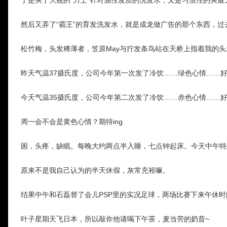
然后又弄了“霸王”的育发洗发水，就是成龙做广告的那个东西，
松竹梅，头发稀薄者，笠原May与拧发条鸟站在天桥上指着我的
昨天气温37摄氏度，公司今年第一次发了冷饮……绿色心情……
今天气温35摄氏度，公司今年第二次发了冷饮……赤色心情……
周一会不会是黄色心情？期待ing
困，头疼，缺眠。每晚大约两点半入睡，七点钟起床。今天中午特
原来不是我自己认为的半天休假，灰常充裕嘛。
结果中午和石磊替了会儿PSP里的实况足球，两场比赛下来午休
叶子星期天飞日本，所以敲诈他请喝下午茶，麦当劳的奶昔~