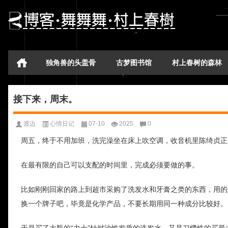
独角兽的头盖骨
古梦图书馆
村上春树的森林
接下来，周末。
渡边
心情日记
07-10
2025
0
周五，终于不用加班，洗完澡坐在床上吹空调，收音机里陈绮贞正
在最有限的自己可以支配的时间里，完成必须要做的事。
比如刚刚回家的路上到超市采购了洗发水和牙膏之类的东西，用的
换一个牌子吧，毕竟是化学产品，不要长期用同一种成分比较好。
于是买了大瓶的“力士”针对油性发质的洗发水，又是习惯性的买