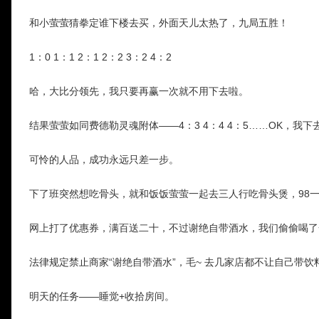
和小萤萤猜拳定谁下楼去买，外面天儿太热了，九局五胜！
1：0 1：1 2：1 2：2 3：2 4：2
哈，大比分领先，我只要再赢一次就不用下去啦。
结果萤萤如同费德勒灵魂附体——4：3 4：4 4：5……OK，我下
可怜的人品，成功永远只差一步。
下了班突然想吃骨头，就和饭饭萤萤一起去三人行吃骨头煲，98一
网上打了优惠券，满百送二十，不过谢绝自带酒水，我们偷偷喝了
法律规定禁止商家“谢绝自带酒水”，毛~ 去几家店都不让自己带
明天的任务——睡觉+收拾房间。