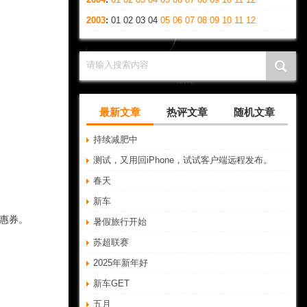
2003
:
01
02
03
04
05
06
07
08
09
10
11
12
请输入搜索内容
最新文章
热评文章
随机文章
持续减肥中
测试，又用回iPhone，试试客户端远程发布。
春天
新车
惠券。
暑假旅行开始
苏超联赛
2025年新年好
新车GET
五月