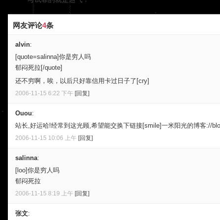
网友评论
4
条
alvin
:
[quote=salinna]你是穷人吗
郁闷死拉[/quote]
还不穷啊，唉，以后只好靠信用卡过日子了[cry]
2006-11-15 6:22 下午
[回复]
Ouou
:
站长,好运哈!经常到这光顾,希望能交换下链接[smile]一米阳光的博客://blog.sina
2006-11-15 10:06 上午
[回复]
salinna
:
[loo]你是穷人吗
郁闷死拉
2006-11-15 8:19 上午
[回复]
张文
: