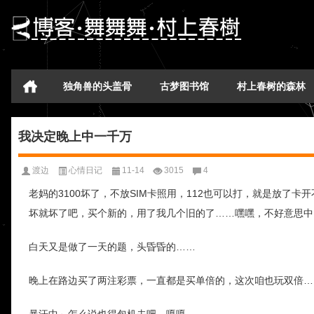
独角兽的头盖骨
古梦图书馆
村上春树的森林
我决定晚上中一千万
渡边
心情日记
11-14
3015
4
老妈的3100坏了，不放SIM卡照用，112也可以打，就是放了
坏就坏了吧，买个新的，用了我几个旧的了……嘿嘿，不好意思中[ra
白天又是做了一天的题，头昏昏的……
晚上在路边买了两注彩票，一直都是买单倍的，这次咱也玩双倍…
暴汗中～怎么说也得包机去吧，嘎嘎。