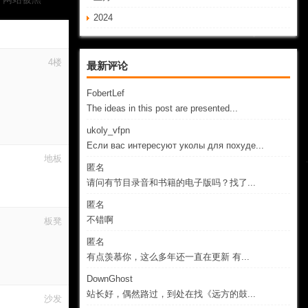
2024
4楼
最新评论
FobertLef
The ideas in this post are presented...
ukoly_vfpn
Если вас интересуют уколы для похуде...
地板
匿名
请问有节目录音和书籍的电子版吗？找了...
匿名
不错啊
板凳
匿名
有点羡慕你，这么多年还一直在更新 有...
DownGhost
站长好，偶然路过，到处在找《远方的鼓...
沙发