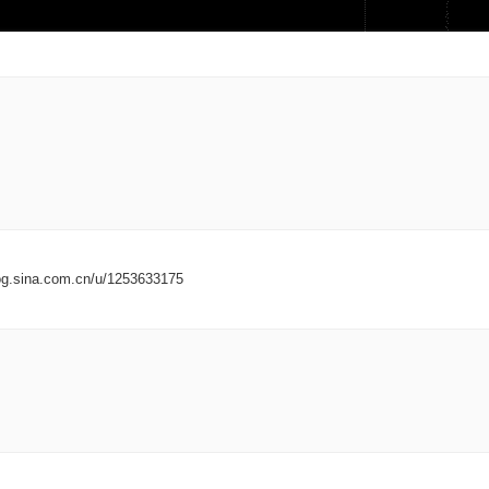
.com.cn/u/1253633175