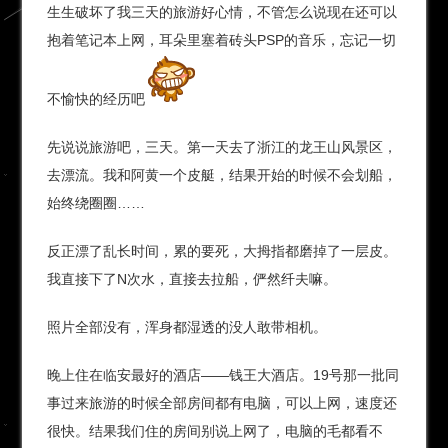
生生破坏了我三天的旅游好心情，不管怎么说现在还可以
抱着笔记本上网，耳朵里塞着砖头PSP的音乐，忘记一切
不愉快的经历吧
先说说旅游吧，三天。第一天去了浙江的龙王山风景区，
去漂流。我和阿黄一个皮艇，结果开始的时候不会划船，
始终绕圈圈……
反正漂了乱长时间，累的要死，大拇指都磨掉了一层皮。
我直接下了N次水，直接去拉船，俨然纤夫嘛。
照片全部没有，浑身都湿透的没人敢带相机。
晚上住在临安最好的酒店——钱王大酒店。19号那一批同
事过来旅游的时候全部房间都有电脑，可以上网，速度还
很快。结果我们住的房间别说上网了，电脑的毛都看不