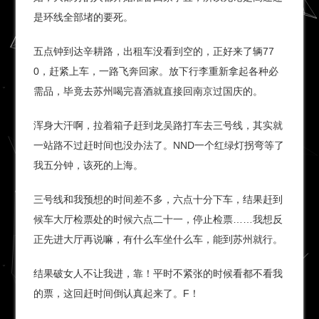
是环线全部堵的要死。
五点钟到达辛耕路，出租车没看到空的，正好来了辆77
0，赶紧上车，一路飞奔回家。放下行李重新拿起各种必
需品，毕竟去苏州喝完喜酒就直接回南京过国庆的。
浑身大汗啊，拉着箱子赶到龙吴路打车去三号线，其实就
一站路不过赶时间也没办法了。NND一个红绿灯拐弯等了
我五分钟，该死的上海。
三号线和我预想的时间差不多，六点十分下车，结果赶到
候车大厅检票处的时候六点二十一，停止检票……我想反
正先进大厅再说嘛，有什么车坐什么车，能到苏州就行。
结果破女人不让我进，靠！平时不紧张的时候看都不看我
的票，这回赶时间倒认真起来了。F！